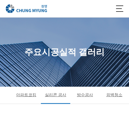
주요시공실적 갤러리
아파트코킹
실리콘 공사
방수공사
외벽청소