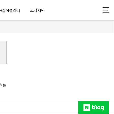
공실적갤러리
고객지원
파트코킹
공지사항
리콘 공사
자료실
방수공사
상담문의
외벽청소